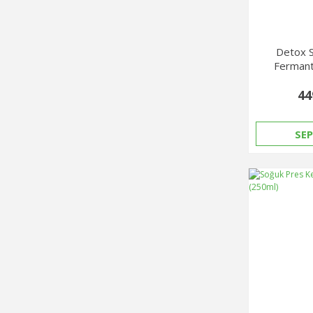
Detox S
Fermant
44
SEP