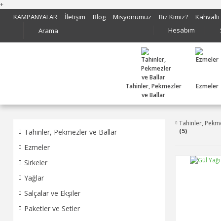
+
KAMPANYALAR
İletişim
Blog
Misyonumuz
Biz Kimiz?
Kahvaltı
Hesabım
Tahinler, Pekmezler
Ezmeler
ve Ballar
Tahinler, Pekme
(5)
Tahinler, Pekmezler ve Ballar
Ezmeler
Sirkeler
Yağlar
Salçalar ve Ekşiler
Paketler ve Setler