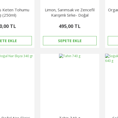
s Keten Tohumu
Limon, Sarımsak ve Zencefil
Organ
ı (250ml)
Karışımlı Sirke- Doğal
Fermantasyon 500 ml
0,00 TL
495,00 TL
ETE EKLE
SEPETE EKLE
 Doğal Nar Ekşisi
Tahin 740 g
So