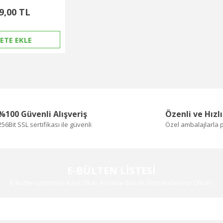
9,00 TL
ETE EKLE
%100 Güvenli Alışveriş
Özenli ve Hızl
256Bit SSL sertifikası ile güvenli
Özel ambalajlarla 
E-BÜLTEN LİSTESİ
E-Bülten Listemize Kayıt Olun, Fırsatlardan İlk Sizin Haberiniz Olsun!