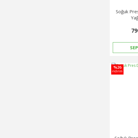
Soğuk Pre
Yağ
79
SEP
%26
indirim
Soğuk Pres