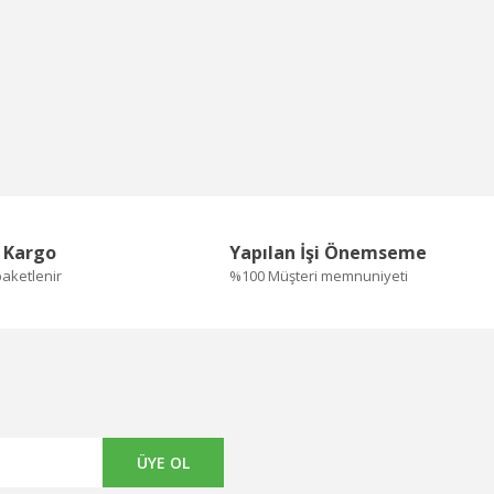
ı Kargo
Yapılan İşi Önemseme
paketlenir
%100 Müşteri memnuniyeti
ÜYE OL