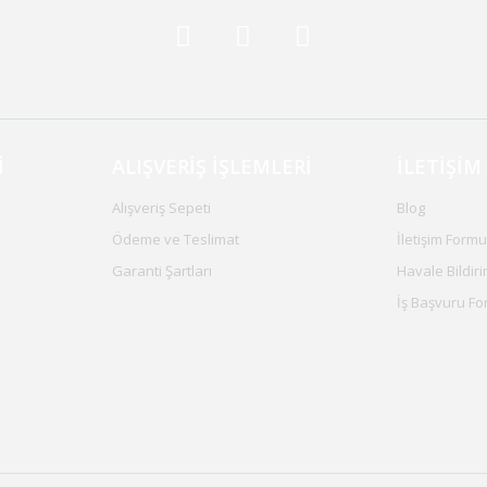
İ
ALIŞVERİŞ İŞLEMLERİ
İLETİŞİM
Alışveriş Sepeti
Blog
Ödeme ve Teslimat
İletişim Formu
Garanti Şartları
Havale Bildir
İş Başvuru F