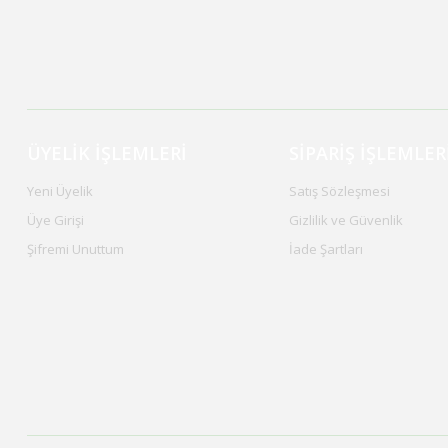
ÜYELİK İŞLEMLERİ
SİPARİŞ İŞLEMLER
Yeni Üyelik
Satış Sözleşmesi
Üye Girişi
Gizlilik ve Güvenlik
Şifremi Unuttum
İade Şartları