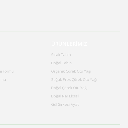
ÜRÜNLERİMİZ
Sıcak Tahin
Doğal Tahin
im Formu
Organik Çörek Otu Yağı
ormu
Soğuk Pres Çörek Otu Yağı
Doğal Çörek Otu Yağı
Doğal Nar Ekşisİ
Gül Sirkesi Fiyatı