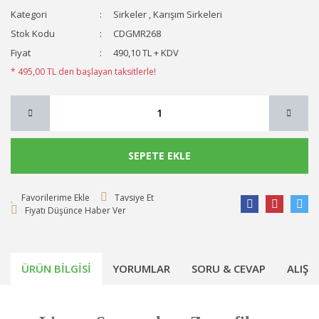
Kategori
Sirkeler
,
Karışım Sirkeleri
Stok Kodu
CDGMR268
Fiyat
490,10 TL + KDV
* 495,00 TL den başlayan taksitlerle!
SEPETE EKLE
Tavsiye Et
Fiyatı Düşünce Haber Ver
ÜRÜN BILGISI
YORUMLAR
SORU & CEVAP
ALIŞV