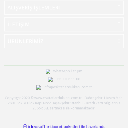
ALIŞVERİŞ İŞLEMLERİ
İLETİŞİM
ÜRÜNLERİMİZ
WhatsApp İletişim
0850 308 11 06
info@eskitatlardukkani.com.tr
Copyright 2020 © www.eskitatlardukkani.com.tr - Bahçeşehir 1.Kısım Mah.
2801 Sok. A Blok.Kapı No:2 Başakşehir/İstanbul - Kredi kartı bilgileriniz
256bit SSL sertifikası ile korunmaktadır.
ile
ideasoft
e-