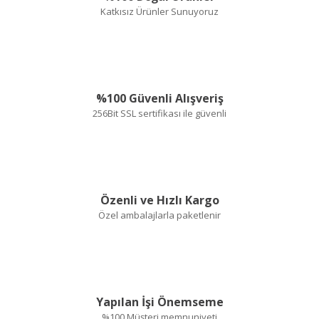
E... T... | 22/04/2024
Katkısız Ürünler Sunuyoruz
Güvenilir bir site hiç
kuşku duymadan
sipariş verilebilir
%100 Güvenli Alışveriş
E... Ş... | 27/02/2024
256Bit SSL sertifikası ile güvenli
Deneyimini Paylaş
Özenli ve Hızlı Kargo
Özel ambalajlarla paketlenir
Yapılan İşi Önemseme
%100 Müşteri memnuniyeti