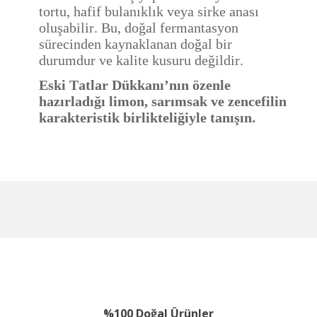
tortu, hafif bulanıklık veya sirke anası
oluşabilir. Bu, doğal fermantasyon
sürecinden kaynaklanan doğal bir
durumdur ve kalite kusuru değildir.
Eski Tatlar Dükkanı’nın özenle
hazırladığı limon, sarımsak ve zencefilin
karakteristik birlikteliğiyle tanışın.
Hızlı kargo, sağlam
paketleme ve güvenilir
Bu ürüne ilk yorumu siz yapın!
Ürün hakkında henüz soru sorulmamış.
ürün ile birleşince...
l... o... | 13/01/2026
Yorum Yaz
Soru Sor
Çok
aydınlatıcı,teşekkürlet
%100 Doğal Ürünler