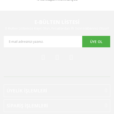
E-BÜLTEN LİSTESİ
E-Bülten Listemize Kayıt Olun, Fırsatlardan İlk Sizin Haberiniz Olsun!
ÜYE OL
ÜYELİK İŞLEMLERİ
SİPARİŞ İŞLEMLERİ