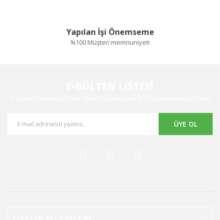
Yapılan İşi Önemseme
%100 Müşteri memnuniyeti
E-BÜLTEN LİSTESİ
E-Bülten Listemize Kayıt Olun, Fırsatlardan İlk Sizin Haberiniz Olsun!
ÜYE OL
ÜYELİK İŞLEMLERİ