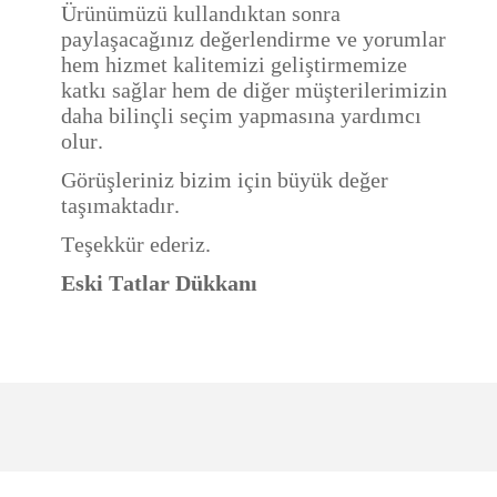
Ürünümüzü kullandıktan sonra
paylaşacağınız değerlendirme ve yorumlar
hem hizmet kalitemizi geliştirmemize
katkı sağlar hem de diğer müşterilerimizin
daha bilinçli seçim yapmasına yardımcı
olur.
Görüşleriniz bizim için büyük değer
taşımaktadır.
Teşekkür ederiz.
Eski Tatlar Dükkanı
Hızlı kargo, sağlam
paketleme ve güvenilir
Ürün hakkında henüz soru sorulmamış.
ürün ile birleşince...
Tercihim hep.
l... o... | 13/01/2026
Soru Sor