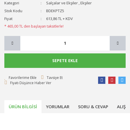
Kategori
Salçalar ve Ekşiler
,
Ekşiler
Stok Kodu
BDEKPTZ5
Fiyat
613,86 TL + KDV
* 465,00 TL den başlayan taksitlerle!
SEPETE EKLE
Tavsiye Et
Fiyatı Düşünce Haber Ver
ÜRÜN BILGISI
YORUMLAR
SORU & CEVAP
ALIŞV