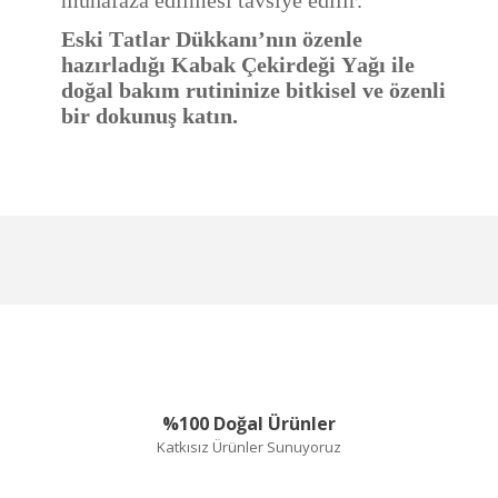
muhafaza edilmesi tavsiye edilir.
Eski Tatlar Dükkanı’nın özenle
hazırladığı Kabak Çekirdeği Yağı ile
doğal bakım rutininize bitkisel ve özenli
bir dokunuş katın.
Hızlı kargo, sağlam
paketleme ve güvenilir
Bu ürüne ilk yorumu siz yapın!
Ürün hakkında henüz soru sorulmamış.
ürün ile birleşince...
l... o... | 13/01/2026
Yorum Yaz
Soru Sor
Çok
aydınlatıcı,teşekkürlet
%100 Doğal Ürünler
E... T... | 22/04/2024
Katkısız Ürünler Sunuyoruz
Güvenilir bir site hiç