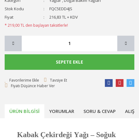
Kategori
Yağlar
,
Doğal Bakım Yağları
Stok Kodu
FQC5EDD4JS
Fiyat
216,83 TL + KDV
* 219,00 TL den başlayan taksitlerle!
SEPETE EKLE
Tavsiye Et
Fiyatı Düşünce Haber Ver
ÜRÜN BILGISI
YORUMLAR
SORU & CEVAP
ALIŞV
Kabak Çekirdeği Yağı – Soğuk