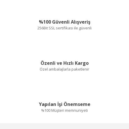
kuşku duymadan
sipariş verilebilir
%100 Güvenli Alışveriş
E... Ş... | 27/02/2024
256Bit SSL sertifikası ile güvenli
Deneyimini Paylaş
Özenli ve Hızlı Kargo
Özel ambalajlarla paketlenir
Yapılan İşi Önemseme
%100 Müşteri memnuniyeti