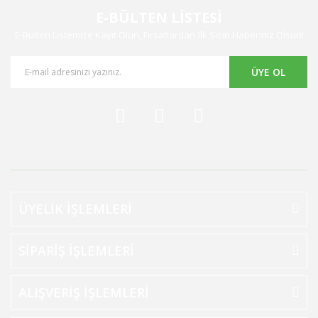
E-BÜLTEN LİSTESİ
E-Bülten Listemize Kayıt Olun, Fırsatlardan İlk Sizin Haberiniz Olsun!
ÜYE OL
ÜYELİK İŞLEMLERİ
SİPARİŞ İŞLEMLERİ
ALIŞVERİŞ İŞLEMLERİ