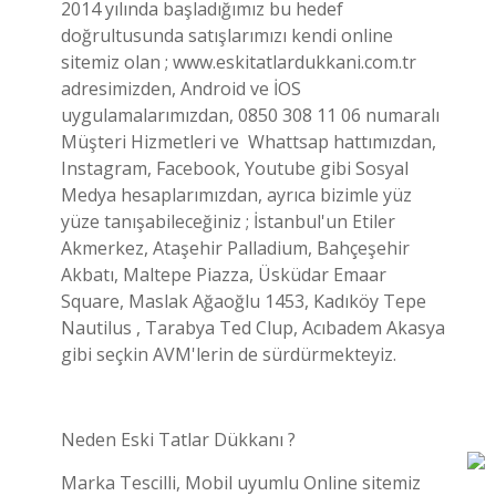
2014 yılında başladığımız bu hedef
doğrultusunda satışlarımızı kendi online
sitemiz olan ; www.eskitatlardukkani.com.tr
adresimizden, Android ve İOS
uygulamalarımızdan, 0850 308 11 06 numaralı
Müşteri Hizmetleri ve Whattsap hattımızdan,
Instagram, Facebook, Youtube gibi Sosyal
Medya hesaplarımızdan, ayrıca bizimle yüz
yüze tanışabileceğiniz ; İstanbul'un Etiler
Akmerkez, Ataşehir Palladium, Bahçeşehir
Akbatı, Maltepe Piazza, Üsküdar Emaar
Square, Maslak Ağaoğlu 1453, Kadıköy Tepe
Nautilus , Tarabya Ted Clup, Acıbadem Akasya
gibi seçkin AVM'lerin de sürdürmekteyiz.
Neden Eski Tatlar Dükkanı ?
Marka Tescilli, Mobil uyumlu Online sitemiz