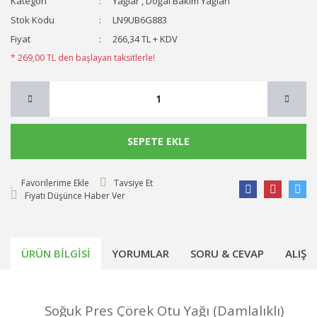
Kategori
Yağlar
,
Doğal Bakım Yağları
Stok Kodu
LN9UB6G883
Fiyat
266,34 TL + KDV
* 269,00 TL den başlayan taksitlerle!
SEPETE EKLE
Tavsiye Et
Fiyatı Düşünce Haber Ver
ÜRÜN BILGISI
YORUMLAR
SORU & CEVAP
ALIŞV
Soğuk Pres Çörek Otu Yağı (Damlalıklı)