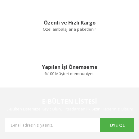
Özenli ve Hızlı Kargo
Özel ambalajlarla paketlenir
Yapılan İşi Önemseme
%100 Müşteri memnuniyeti
E-BÜLTEN LİSTESİ
E-Bülten Listemize Kayıt Olun, Fırsatlardan İlk Sizin Haberiniz Olsun!
ÜYE OL