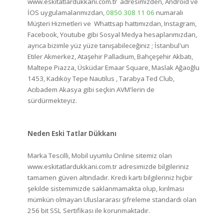
www.eskitatlardukkani.com.tr adresimizden, Android ve
İOS uygulamalarımızdan,
0850 308 11 06
numaralı
Müşteri Hizmetleri ve Whattsap hattımızdan, Instagram,
Facebook, Youtube gibi Sosyal Medya hesaplarımızdan,
ayrıca bizimle yüz yüze tanışabileceğiniz ; İstanbul'un
Etiler Akmerkez, Ataşehir Palladium, Bahçeşehir Akbatı,
Maltepe Piazza, Üsküdar Emaar Square, Maslak Ağaoğlu
1453, Kadıköy Tepe Nautilus , Tarabya Ted Club,
Acıbadem Akasya gibi seçkin AVM'lerin de
sürdürmekteyiz.
Neden Eski Tatlar Dükkanı
Marka Tescilli, Mobil uyumlu Online sitemiz olan
www.eskitatlardukkani.com.tr adresimizde bilgileriniz
tamamen güven altındadır. Kredi kartı bilgileriniz hiçbir
şekilde sistemimizde saklanmamakta olup, kırılması
mümkün olmayan Uluslararası şifreleme standardı olan
256 bit SSL Sertifikası ile korunmaktadır.