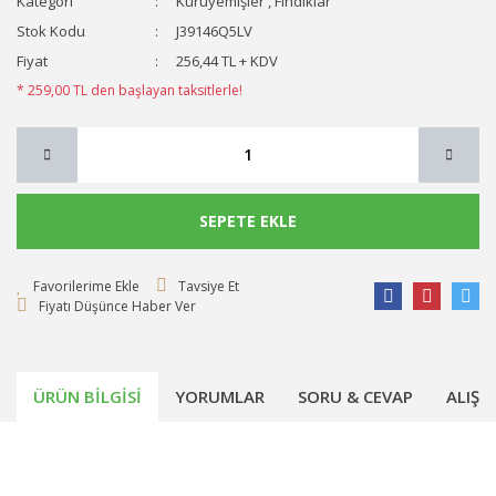
Kategori
Kuruyemişler
,
Fındıklar
Stok Kodu
J39146Q5LV
Fiyat
256,44 TL + KDV
* 259,00 TL den başlayan taksitlerle!
SEPETE EKLE
Tavsiye Et
Fiyatı Düşünce Haber Ver
ÜRÜN BILGISI
YORUMLAR
SORU & CEVAP
ALIŞV