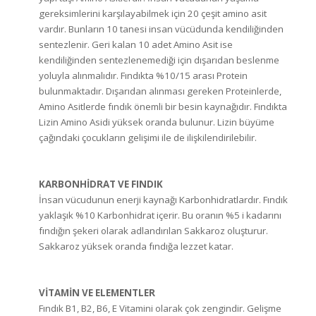
gereksimlerini karşılayabilmek için 20 çeşit amino asit
vardır. Bunların 10 tanesi insan vücüdunda kendiliğinden
sentezlenir. Geri kalan 10 adet Amino Asit ise
kendiliğinden sentezlenemediği için dışarıdan beslenme
yoluyla alınmalıdır. Fındıkta %10/15 arası Protein
bulunmaktadır. Dışarıdan alınması gereken Proteinlerde,
Amino Asitlerde fındık önemli bir besin kaynağıdır. Fındıkta
Lizin Amino Asidi yüksek oranda bulunur. Lizin büyüme
çağındaki çocukların gelişimi ile de ilişkilendirilebilir.
KARBONHİDRAT VE FINDIK
İnsan vücudunun enerji kaynağı Karbonhidratlardır. Fındık
yaklaşık %10 Karbonhidrat içerir. Bu oranın %5 i kadarını
fındığın şekeri olarak adlandırılan Sakkaroz oluşturur.
Sakkaroz yüksek oranda fındığa lezzet katar.
VİTAMİN VE ELEMENTLER
Fındık B1, B2, B6, E Vitamini olarak çok zengindir. Gelişme