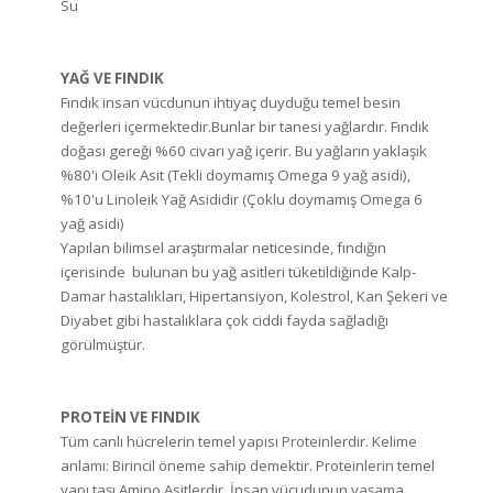
Su
YAĞ VE FINDIK
Fındık insan vücdunun ihtiyaç duyduğu temel besin
değerleri içermektedir.Bunlar bir tanesi yağlardır. Fındık
doğası gereği %60 civarı yağ içerir. Bu yağların yaklaşık
%80'i Oleik Asit (Tekli doymamış Omega 9 yağ asidi),
%10'u Linoleik Yağ Asididir (Çoklu doymamış Omega 6
yağ asidi)
Yapılan bilimsel araştırmalar neticesinde, fındığın
içerisinde bulunan bu yağ asitleri tüketildiğinde Kalp-
Damar hastalıkları, Hipertansiyon, Kolestrol, Kan Şekeri ve
Diyabet gibi hastalıklara çok ciddi fayda sağladığı
görülmüştür.
PROTEİN VE FINDIK
Tüm canlı hücrelerin temel yapısı Proteinlerdir. Kelime
anlamı: Birincil öneme sahip demektir. Proteinlerin temel
yapı taşı Amino Asitlerdir. İnsan vücudunun yaşama