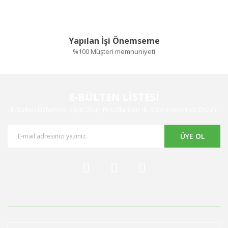
Yapılan İşi Önemseme
%100 Müşteri memnuniyeti
E-BÜLTEN LİSTESİ
E-Bülten Listemize Kayıt Olun, Fırsatlardan İlk Sizin Haberiniz Olsun!
ÜYE OL