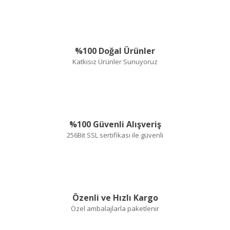
Yorum Yaz
Soru Sor
Çok
aydınlatıcı,teşekkürlet
%100 Doğal Ürünler
E... T... | 22/04/2024
Katkısız Ürünler Sunuyoruz
Güvenilir bir site hiç
kuşku duymadan
sipariş verilebilir
%100 Güvenli Alışveriş
E... Ş... | 27/02/2024
256Bit SSL sertifikası ile güvenli
Deneyimini Paylaş
Özenli ve Hızlı Kargo
Özel ambalajlarla paketlenir