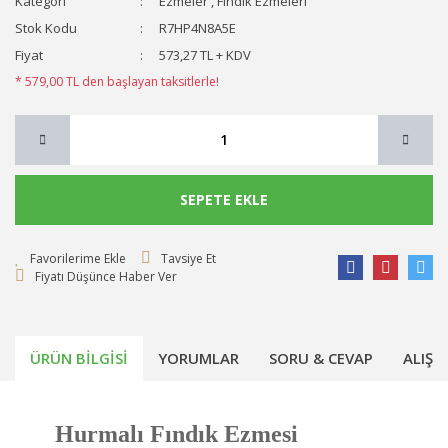
Kategori
Ezmeler
,
Fındık Ezmeleri
Stok Kodu
R7HP4N8A5E
Fiyat
573,27 TL + KDV
* 579,00 TL den başlayan taksitlerle!
SEPETE EKLE
Tavsiye Et
Fiyatı Düşünce Haber Ver
ÜRÜN BILGISI
YORUMLAR
SORU & CEVAP
ALIŞV
Hurmalı Fındık Ezmesi