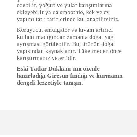
edebilir, yoğurt ve yulaf karışımlarına
ekleyebilir ya da smoothie, kek ve ev
yapımı tatlı tariflerinde kullanabilirsiniz.
Koruyucu, emülgatör ve kıvam artırıcı
kullanılmadığından zamanla doğal yağ
ayrışması görülebilir. Bu, ürünün doğal
yapısından kaynaklanır. Tüketmeden önce
karıştırmanız yeterlidir.
Eski Tatlar Dükkanı’nın özenle
hazırladığı Giresun fındığı ve hurmanın
dengeli lezzetiyle tanışın.
Hızlı kargo, sağlam
paketleme ve güvenilir
Bu ürüne ilk yorumu siz yapın!
Ürün hakkında henüz soru sorulmamış.
ürün ile birleşince...
l... o... | 13/01/2026