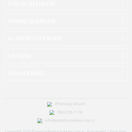
ÜYELİK İŞLEMLERİ
SİPARİŞ İŞLEMLERİ
ALIŞVERİŞ İŞLEMLERİ
İLETİŞİM
ÜRÜNLERİMİZ
WhatsApp İletişim
0850 308 11 06
info@eskitatlardukkani.com.tr
Copyright 2020 © www.eskitatlardukkani.com.tr - Bahçeşehir 1.Kısım Mah.